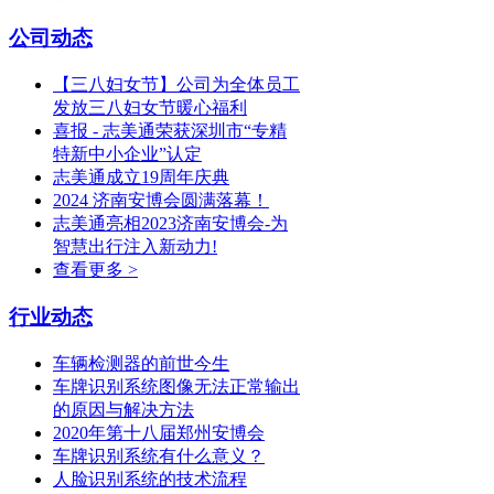
公司动态
【三八妇女节】公司为全体员工
发放三八妇女节暖心福利
喜报 - 志美通荣获深圳市“专精
特新中小企业”认定
志美通成立19周年庆典
2024 济南安博会圆满落幕！
志美通亮相2023济南安博会-为
智慧出行注入新动力!
查看更多 >
行业动态
车辆检测器的前世今生
车牌识别系统图像无法正常输出
的原因与解决方法
2020年第十八届郑州安博会
车牌识别系统有什么意义？
人脸识别系统的技术流程