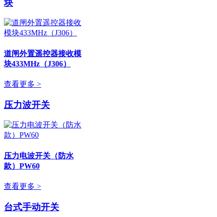
块
道闸外置遥控器接收模
块433MHz（J306）
查看更多 >
压力波开关
压力电波开关（防水
款）PW60
查看更多 >
台式手动开关