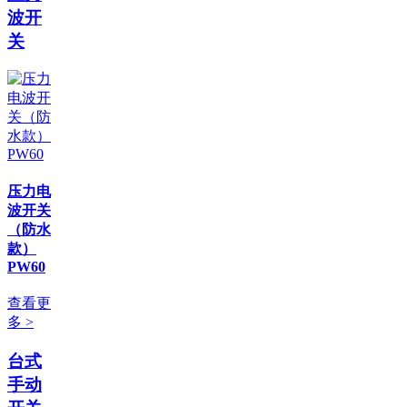
波开
关
压力电
波开关
（防水
款）
PW60
查看更
多 >
台式
手动