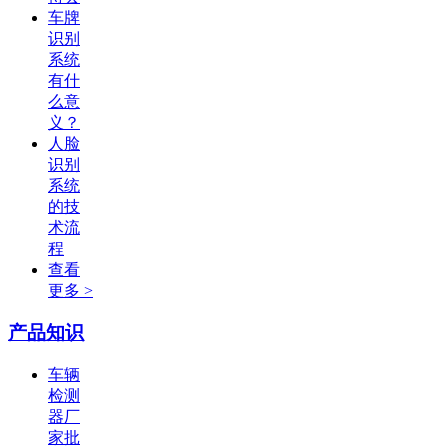
车牌
识别
系统
有什
么意
义？
人脸
识别
系统
的技
术流
程
查看
更多 >
产品知识
车辆
检测
器厂
家批