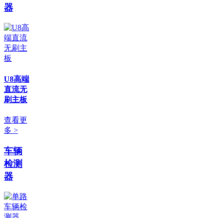
器
U8高端
直流无
刷主板
查看更
多 >
车辆
检测
器