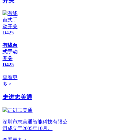
开关
有线台
式手动
开关
D425
查看更
多 >
走进志美通
深圳市志美通智能科技有限公
司成立于2005年10月。
查看更多 >