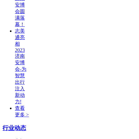
安博
会圆
满落
幕！
志美
通亮
相
2023
济南
安博
会-为
智慧
出行
注入
新动
力!
查看
更多 >
行业动态