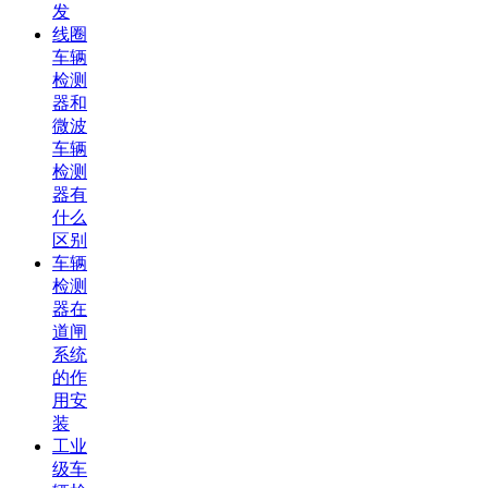
发
线圈
车辆
检测
器和
微波
车辆
检测
器有
什么
区别
车辆
检测
器在
道闸
系统
的作
用安
装
工业
级车