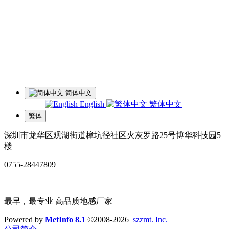
夏经理：18928459980
微信同号
王经理：18126200135 微信同号
李经理：18118747013
微信同号
工厂地址：深圳市龙华区观湖街道樟坑径社区火灰罗路25号博
华科技园5楼
简体中文
English
繁体中文
繁体
深圳市龙华区观湖街道樟坑径社区火灰罗路25号博华科技园5
楼
0755-28447809
粤ICP备14057929号
最早，最专业 高品质地感厂家
Powered by
MetInfo 8.1
©2008-2026
szzmt. Inc.