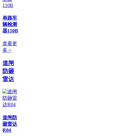
单路车
辆检测
器110B
查看更
多 >
道闸
防砸
雷达
道闸防
砸雷达
R04