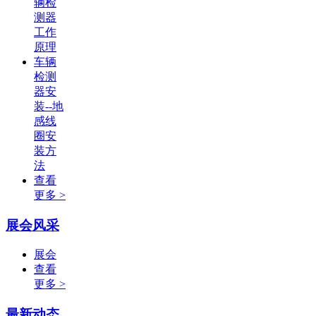
辆检
测器
工作
原理
车辆
检测
器安
装--地
感线
圈安
装方
法
查看
更多 >
展会风采
展会
查看
更多 >
最新动态