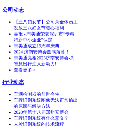
公司动态
【三八妇女节】公司为全体员工
发放三八妇女节暖心福利
喜报 - 志美通荣获深圳市“专精
特新中小企业”认定
志美通成立19周年庆典
2024 济南安博会圆满落幕！
志美通亮相2023济南安博会-为
智慧出行注入新动力!
查看更多 >
行业动态
车辆检测器的前世今生
车牌识别系统图像无法正常输出
的原因与解决方法
2020年第十八届郑州安博会
车牌识别系统有什么意义？
人脸识别系统的技术流程