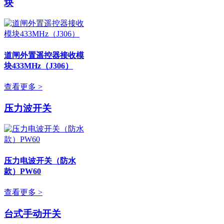
块
道闸外置遥控器接收模
块433MHz（J306）
查看更多 >
压力波开关
压力电波开关（防水
款）PW60
查看更多 >
台式手动开关