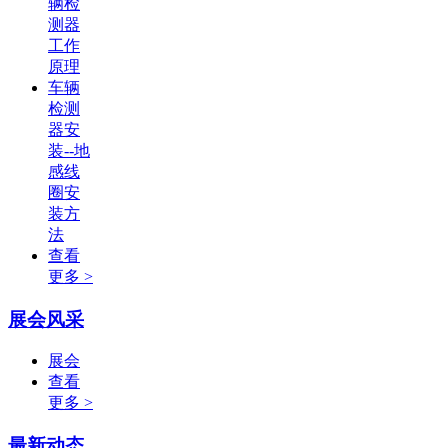
辆检
测器
工作
原理
车辆
检测
器安
装--地
感线
圈安
装方
法
查看
更多 >
展会风采
展会
查看
更多 >
最新动态