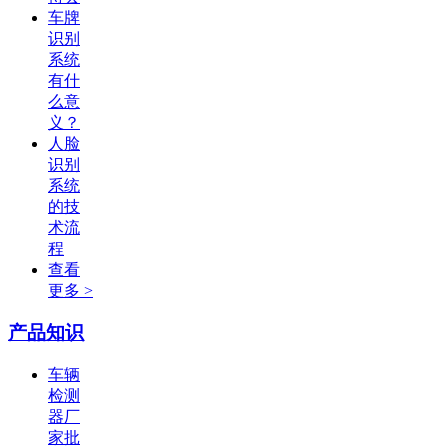
车牌
识别
系统
有什
么意
义？
人脸
识别
系统
的技
术流
程
查看
更多 >
产品知识
车辆
检测
器厂
家批