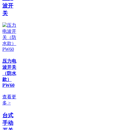
波开
关
压力电
波开关
（防水
款）
PW60
查看更
多 >
台式
手动