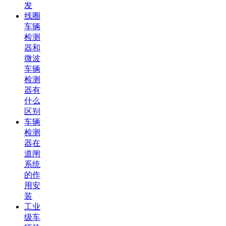
发
线圈
车辆
检测
器和
微波
车辆
检测
器有
什么
区别
车辆
检测
器在
道闸
系统
的作
用安
装
工业
级车