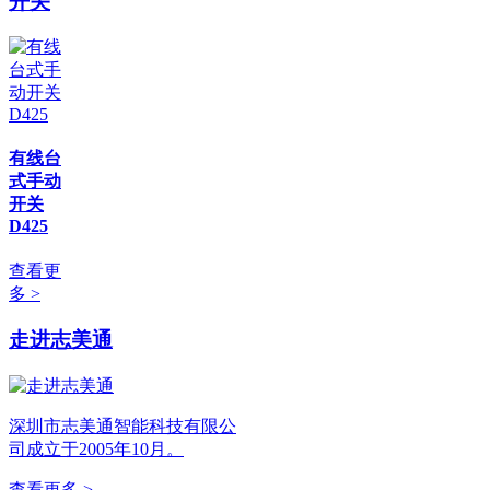
开关
有线台
式手动
开关
D425
查看更
多 >
走进志美通
深圳市志美通智能科技有限公
司成立于2005年10月。
查看更多 >