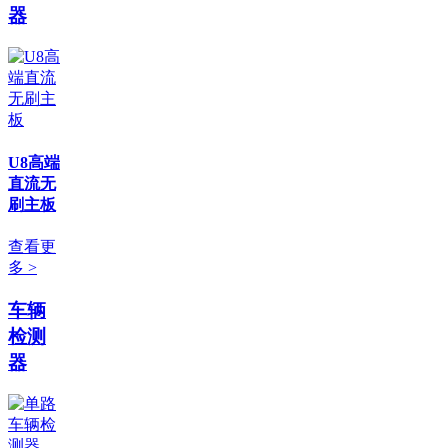
器
U8高端
直流无
刷主板
查看更
多 >
车辆
检测
器