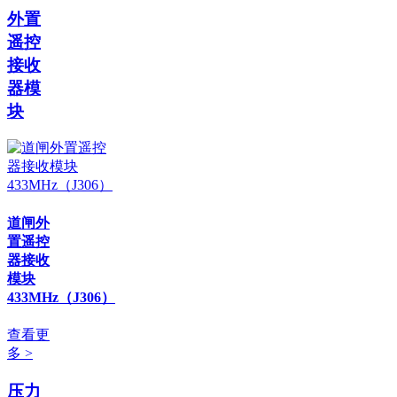
外置
遥控
接收
器模
块
道闸外
置遥控
器接收
模块
433MHz（J306）
查看更
多 >
压力