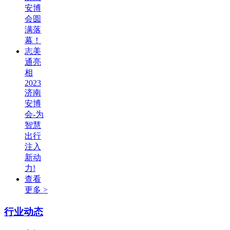
安博
会圆
满落
幕！
志美
通亮
相
2023
济南
安博
会-为
智慧
出行
注入
新动
力!
查看
更多 >
行业动态