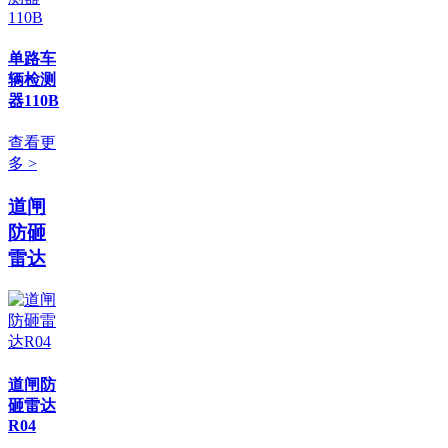
单路车
辆检测
器110B
查看更
多 >
道闸
防砸
雷达
道闸防
砸雷达
R04