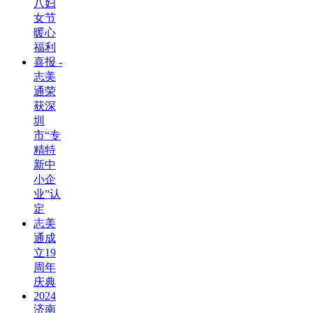
八妇
女节
暖心
福利
喜报 -
志美
通荣
获深
圳
市“专
精特
新中
小企
业”认
定
志美
通成
立19
周年
庆典
2024
济南