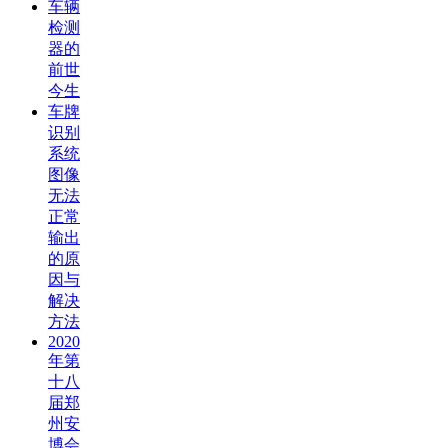
车辆
检测
器的
前世
今生
车牌
识别
系统
图像
无法
正常
输出
的原
因与
解决
方法
2020
年第
十八
届郑
州安
博会