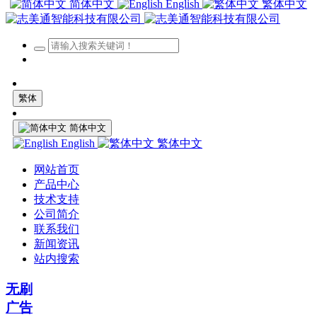
简体中文
English
繁体中文
繁体
简体中文
English
繁体中文
网站首页
产品中心
技术支持
公司简介
联系我们
新闻资讯
站内搜索
无刷
广告