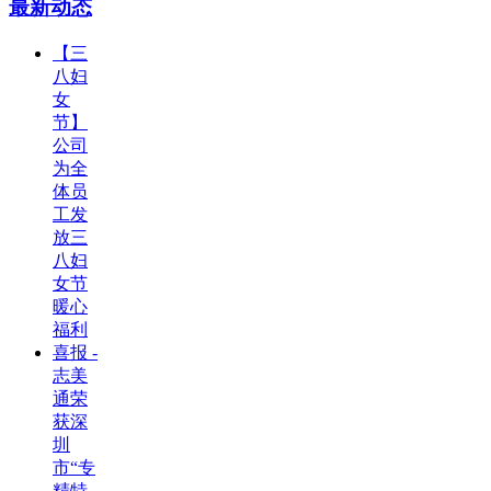
最新动态
【三
八妇
女
节】
公司
为全
体员
工发
放三
八妇
女节
暖心
福利
喜报 -
志美
通荣
获深
圳
市“专
精特