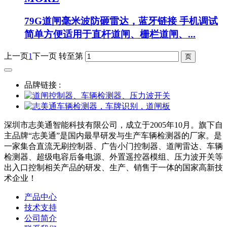
79G道闸毫米波防砸雷达，蓝牙链接 手机调试
简单方便适用于直杆道闸、栅栏道闸、...
上一页
1
下一页
转至第
品牌链接 :
深圳市志美通智能科技有限公司，成立于2005年10月。旗下自
主品牌“志美通”是国内最早研发与生产车辆检测器的厂家。是
一家集合直流无刷控制器、广告小门控制器、道闸雷达、车辆
检测器、超级电容后备电源、外置遥控器模组、压力波开关等
出入口控制相关产品的研发、生产、销售于一体的国家高新技
术企业！
产品中心
技术支持
公司简介