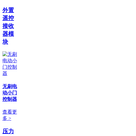
外置
遥控
接收
器模
块
无刷电
动小门
控制器
查看更
多 >
压力