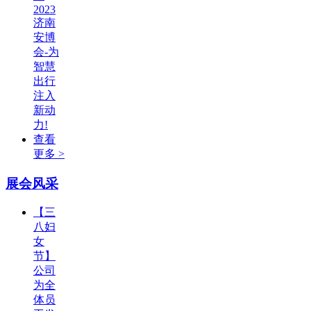
2023
济南
安博
会-为
智慧
出行
注入
新动
力!
查看
更多 >
展会风采
【三
八妇
女
节】
公司
为全
体员