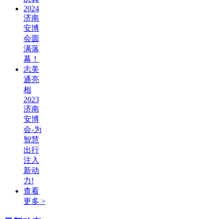
2024
济南
安博
会圆
满落
幕！
志美
通亮
相
2023
济南
安博
会-为
智慧
出行
注入
新动
力!
查看
更多 >