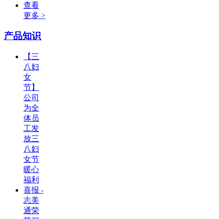
查看
更多 >
产品知识
【三
八妇
女
节】
公司
为全
体员
工发
放三
八妇
女节
暖心
福利
喜报 -
志美
通荣