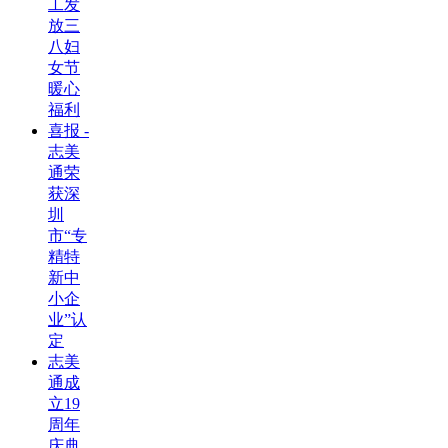
工发
放三
八妇
女节
暖心
福利
喜报 -
志美
通荣
获深
圳
市“专
精特
新中
小企
业”认
定
志美
通成
立19
周年
庆典