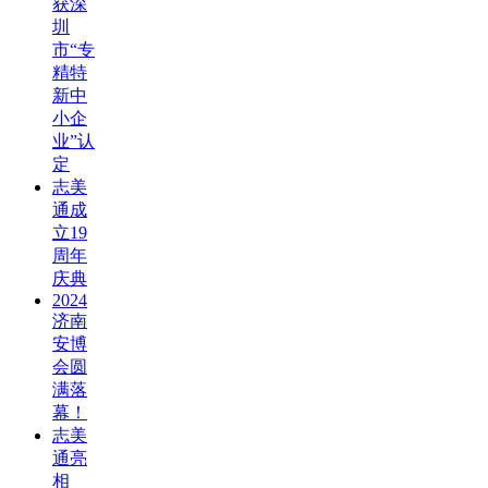
获深
圳
市“专
精特
新中
小企
业”认
定
志美
通成
立19
周年
庆典
2024
济南
安博
会圆
满落
幕！
志美
通亮
相