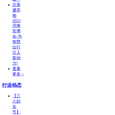
志美
通亮
相
2023
济南
安博
会-为
智慧
出行
注入
新动
力!
查看
更多 >
行业动态
【三
八妇
女
节】