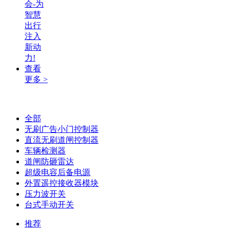
会-为
智慧
出行
注入
新动
力!
查看
更多 >
全部
无刷广告小门控制器
直流无刷道闸控制器
车辆检测器
道闸防砸雷达
超级电容后备电源
外置遥控接收器模块
压力波开关
台式手动开关
推荐