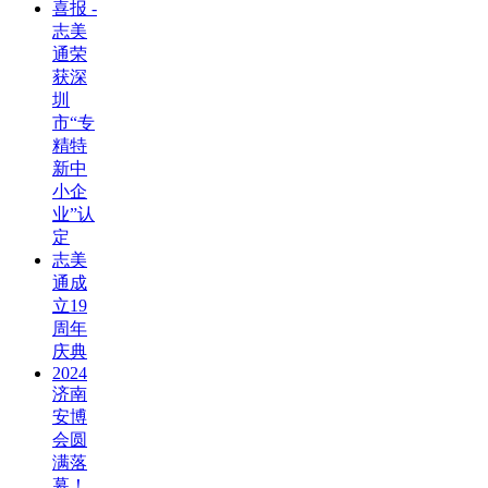
喜报 -
志美
通荣
获深
圳
市“专
精特
新中
小企
业”认
定
志美
通成
立19
周年
庆典
2024
济南
安博
会圆
满落
幕！