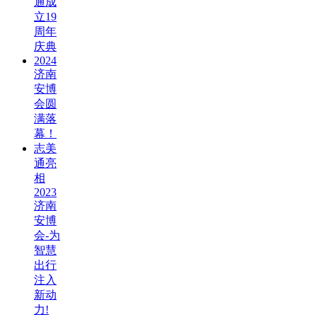
通成
立19
周年
庆典
2024
济南
安博
会圆
满落
幕！
志美
通亮
相
2023
济南
安博
会-为
智慧
出行
注入
新动
力!