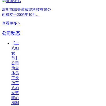
深圳市志美通智能科技有限公
司成立于2005年10月。
查看更多 >
公司动态
【三
八妇
女
节】
公司
为全
体员
工发
放三
八妇
女节
暖心
福利