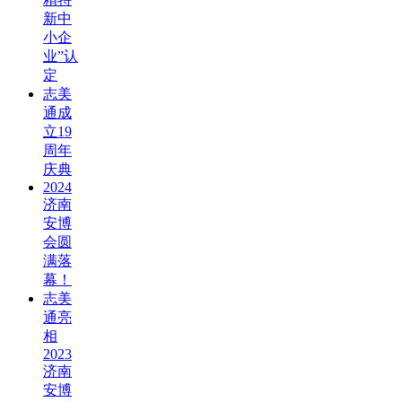
新中
小企
业”认
定
志美
通成
立19
周年
庆典
2024
济南
安博
会圆
满落
幕！
志美
通亮
相
2023
济南
安博