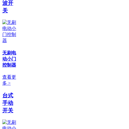
波开
关
无刷电
动小门
控制器
查看更
多 >
台式
手动
开关