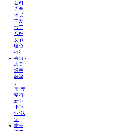
公司
为全
体员
工发
放三
八妇
女节
暖心
福利
喜报 -
志美
通荣
获深
圳
市“专
精特
新中
小企
业”认
定
志美