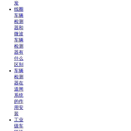
发
线圈
车辆
检测
器和
微波
车辆
检测
器有
什么
区别
车辆
检测
器在
道闸
系统
的作
用安
装
工业
级车