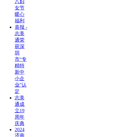
八妇
女节
暖心
福利
喜报 -
志美
通荣
获深
圳
市“专
精特
新中
小企
业”认
定
志美
通成
立19
周年
庆典
2024
济南