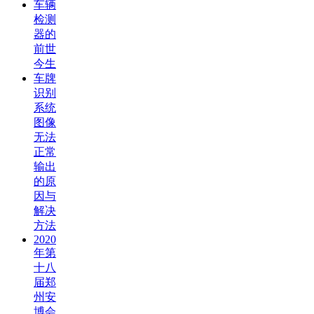
车辆
检测
器的
前世
今生
车牌
识别
系统
图像
无法
正常
输出
的原
因与
解决
方法
2020
年第
十八
届郑
州安
博会