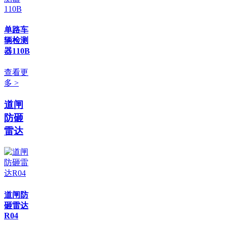
单路车
辆检测
器110B
查看更
多 >
道闸
防砸
雷达
道闸防
砸雷达
R04