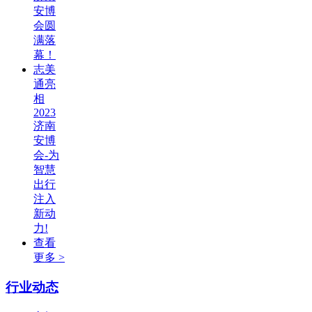
安博
会圆
满落
幕！
志美
通亮
相
2023
济南
安博
会-为
智慧
出行
注入
新动
力!
查看
更多 >
行业动态