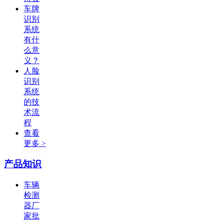
车牌
识别
系统
有什
么意
义？
人脸
识别
系统
的技
术流
程
查看
更多 >
产品知识
车辆
检测
器厂
家批