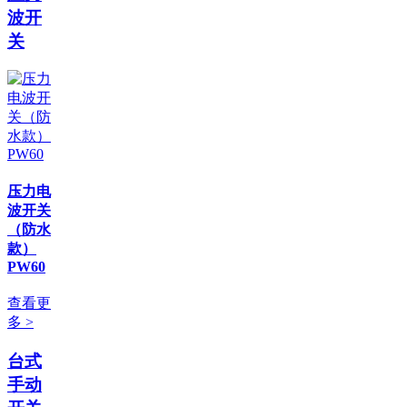
波开
关
压力电
波开关
（防水
款）
PW60
查看更
多 >
台式
手动