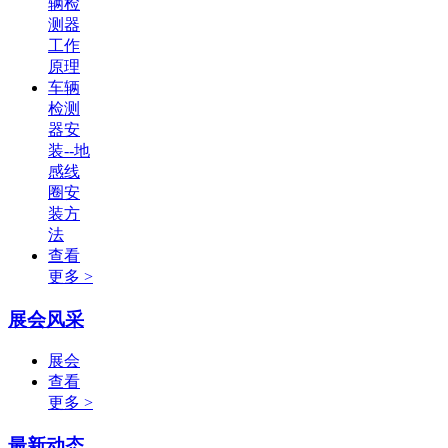
辆检
测器
工作
原理
车辆
检测
器安
装--地
感线
圈安
装方
法
查看
更多 >
展会风采
展会
查看
更多 >
最新动态