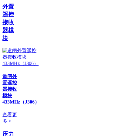
外置
遥控
接收
器模
块
道闸外
置遥控
器接收
模块
433MHz（J306）
查看更
多 >
压力