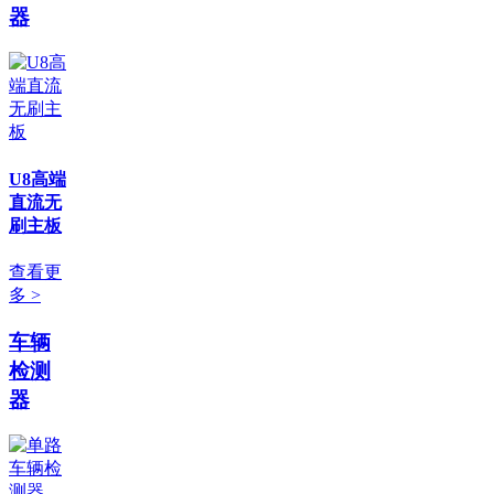
器
U8高端
直流无
刷主板
查看更
多 >
车辆
检测
器