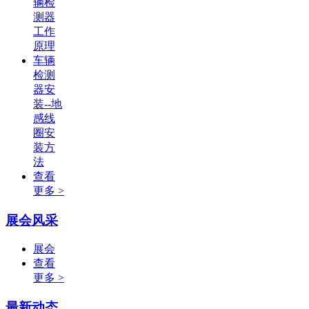
辆检
测器
工作
原理
车辆
检测
器安
装--地
感线
圈安
装方
法
查看
更多 >
展会风采
展会
查看
更多 >
最新动态