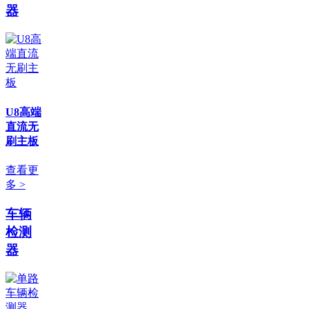
器
U8高端
直流无
刷主板
查看更
多 >
车辆
检测
器