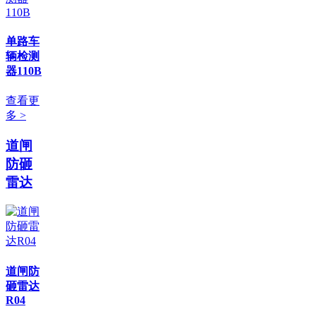
单路车
辆检测
器110B
查看更
多 >
道闸
防砸
雷达
道闸防
砸雷达
R04