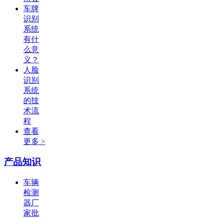
车牌
识别
系统
有什
么意
义？
人脸
识别
系统
的技
术流
程
查看
更多 >
产品知识
车辆
检测
器厂
家批