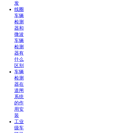
发
线圈
车辆
检测
器和
微波
车辆
检测
器有
什么
区别
车辆
检测
器在
道闸
系统
的作
用安
装
工业
级车