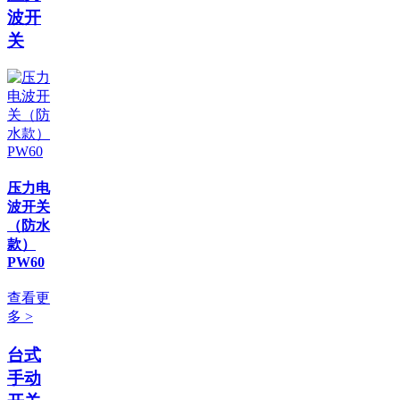
波开
关
压力电
波开关
（防水
款）
PW60
查看更
多 >
台式
手动