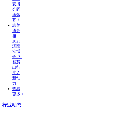
安博
会圆
满落
幕！
志美
通亮
相
2023
济南
安博
会-为
智慧
出行
注入
新动
力!
查看
更多 >
行业动态