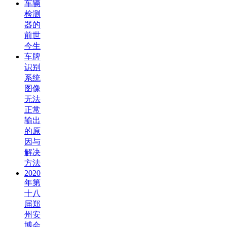
车辆
检测
器的
前世
今生
车牌
识别
系统
图像
无法
正常
输出
的原
因与
解决
方法
2020
年第
十八
届郑
州安
博会