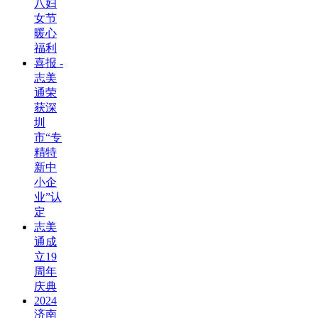
八妇
女节
暖心
福利
喜报 -
志美
通荣
获深
圳
市“专
精特
新中
小企
业”认
定
志美
通成
立19
周年
庆典
2024
济南