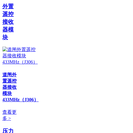
外置
遥控
接收
器模
块
道闸外
置遥控
器接收
模块
433MHz（J306）
查看更
多 >
压力