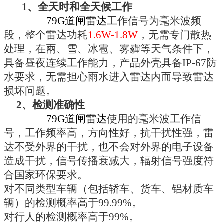
1、
全天时和全天候工作
79G道闸雷达
工作信号为毫米波频
段，整个雷达功耗
1.6W-1.8W
，无需专门散热
处理，在兩、雪、冰雹、雾霾等天气条件下，
具备昼夜连续工作能力，产品外壳具备
IP-67
防
水要求，无需担心雨水进入雷达内而导致雷达
损坏问题。
2、
检测准确性
79G道闸雷达
使用的毫米波工作信
号，工作频率高，方向性好，抗干扰性强，雷
达不受外界的干扰，也不会对外界的电子设备
造成干扰，信号传播衰减大，辐射信号强度符
合国家环保要求。
对不同类型车辆（包括轿车、货车、铝材质车
辆）的检测概率高于
99.99%。
对行人的检测概率高于
99%。