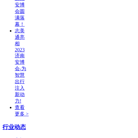
安博
会圆
满落
幕！
志美
通亮
相
2023
济南
安博
会-为
智慧
出行
注入
新动
力!
查看
更多 >
行业动态