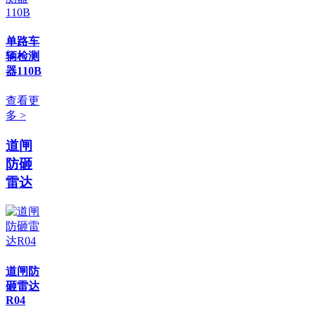
单路车
辆检测
器110B
查看更
多 >
道闸
防砸
雷达
道闸防
砸雷达
R04