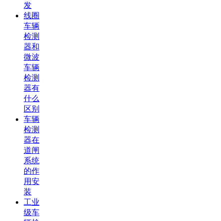
发
线圈
车辆
检测
器和
微波
车辆
检测
器有
什么
区别
车辆
检测
器在
道闸
系统
的作
用安
装
工业
级车