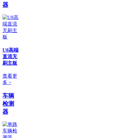
器
U8高端
直流无
刷主板
查看更
多 >
车辆
检测
器