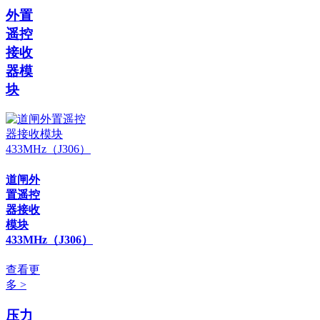
外置
遥控
接收
器模
块
道闸外
置遥控
器接收
模块
433MHz（J306）
查看更
多 >
压力