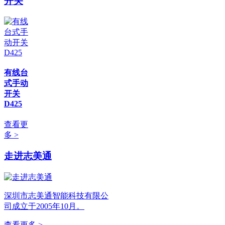
开关
有线台
式手动
开关
D425
查看更
多 >
走进志美通
深圳市志美通智能科技有限公
司成立于2005年10月。
查看更多 >