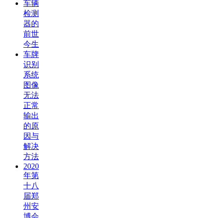
车辆
检测
器的
前世
今生
车牌
识别
系统
图像
无法
正常
输出
的原
因与
解决
方法
2020
年第
十八
届郑
州安
博会