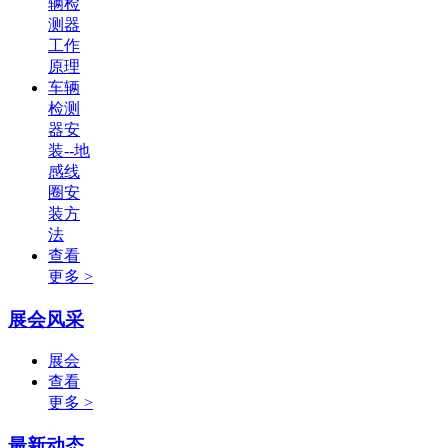
辆检
测器
工作
原理
车辆
检测
器安
装--地
感线
圈安
装方
法
查看
更多 >
展会风采
展会
查看
更多 >
最新动态