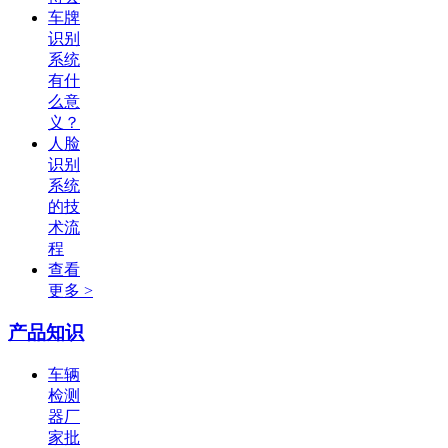
车牌
识别
系统
有什
么意
义？
人脸
识别
系统
的技
术流
程
查看
更多 >
产品知识
车辆
检测
器厂
家批