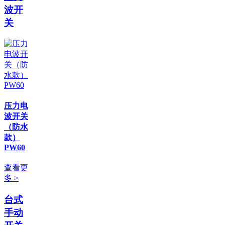
波开
关
压力电
波开关
（防水
款）
PW60
查看更
多 >
台式
手动