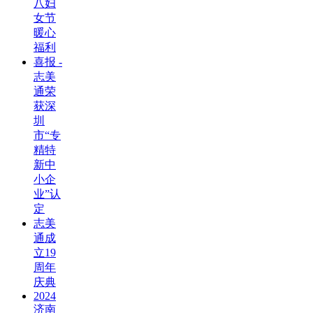
八妇
女节
暖心
福利
喜报 -
志美
通荣
获深
圳
市“专
精特
新中
小企
业”认
定
志美
通成
立19
周年
庆典
2024
济南