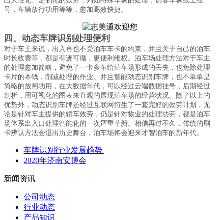
出人性化、定制化的效劳；列如特殊车辆的处理，访客车辆线上挂
号，车辆放行功用等等，愈加高效快捷。
四、动态车牌识别处理便利
对于车主来说，出入再也不受泊车车卡的约束，并且关于自己的泊车
时长收费等，都是有迹可循，更便利维权。泊车场处理方法对于车主
的处理愈加简略，避免了一卡多车给泊车场形成的丢失，也免除处理
卡片的本钱，削减处理的作业。并且智能动态识别车牌，也不单单是
简略的放闸功用，在大数据年代，可以经过云端数据挂号，后期经过
剖析，用可视化的图表来直观的展现泊车场的经营状况。除了以上的
优势外，动态识别车牌还经过互联网衍生了一套完好的效劳计划，无
论是针对车主提供的轿车效劳，仍是针对物业的处理功劳，都是泊车
场体系出入口处理智能化的一次严重革新。相信再过不久，传统的刷
卡辨认方法会退出历史舞台，泊车场将会迎来才智泊车的新年代。
车牌识别行业发展趋势
2020年济南安博会
新闻资讯
公司动态
行业动态
产品知识