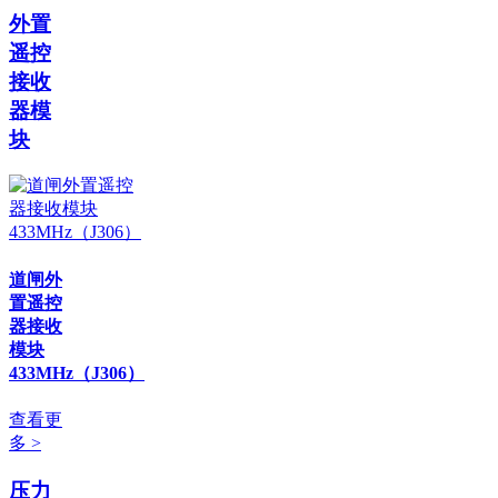
外置
遥控
接收
器模
块
道闸外
置遥控
器接收
模块
433MHz（J306）
查看更
多 >
压力