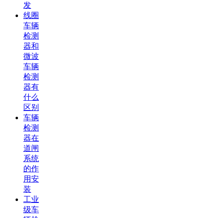
发
线圈
车辆
检测
器和
微波
车辆
检测
器有
什么
区别
车辆
检测
器在
道闸
系统
的作
用安
装
工业
级车