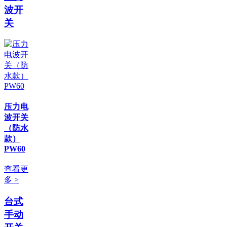
波开
关
压力电
波开关
（防水
款）
PW60
查看更
多 >
台式
手动