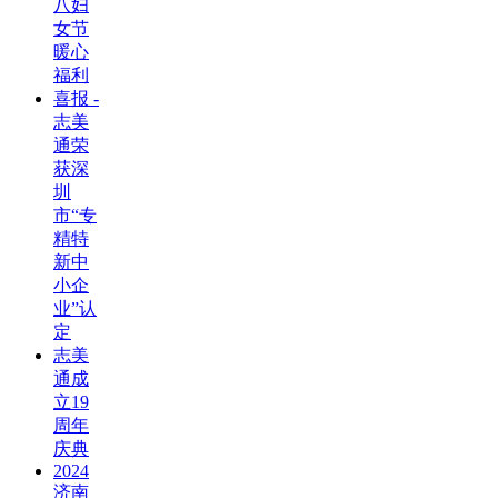
八妇
女节
暖心
福利
喜报 -
志美
通荣
获深
圳
市“专
精特
新中
小企
业”认
定
志美
通成
立19
周年
庆典
2024
济南