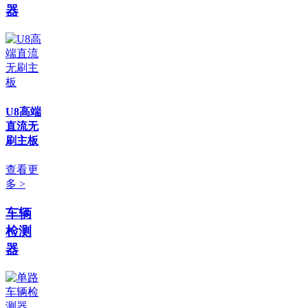
器
U8高端
直流无
刷主板
查看更
多 >
车辆
检测
器