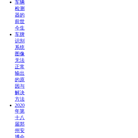
车辆
检测
器的
前世
今生
车牌
识别
系统
图像
无法
正常
输出
的原
因与
解决
方法
2020
年第
十八
届郑
州安
博会