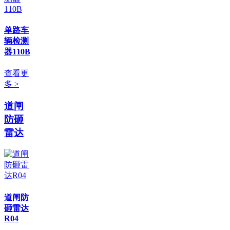
单路车
辆检测
器110B
查看更
多 >
道闸
防砸
雷达
道闸防
砸雷达
R04