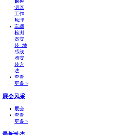
辆检
测器
工作
原理
车辆
检测
器安
装--地
感线
圈安
装方
法
查看
更多 >
展会风采
展会
查看
更多 >
最新动态