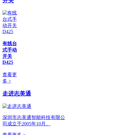
开关
有线台
式手动
开关
D425
查看更
多 >
走进志美通
深圳市志美通智能科技有限公
司成立于2005年10月。
查看更多 >