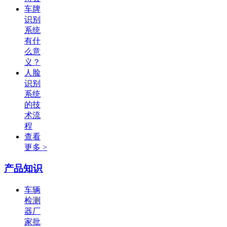
车牌
识别
系统
有什
么意
义？
人脸
识别
系统
的技
术流
程
查看
更多 >
产品知识
车辆
检测
器厂
家批