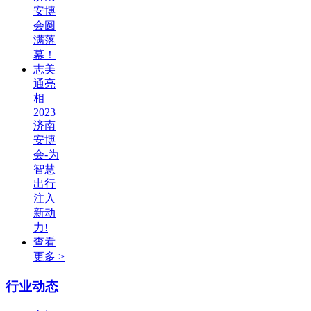
安博
会圆
满落
幕！
志美
通亮
相
2023
济南
安博
会-为
智慧
出行
注入
新动
力!
查看
更多 >
行业动态