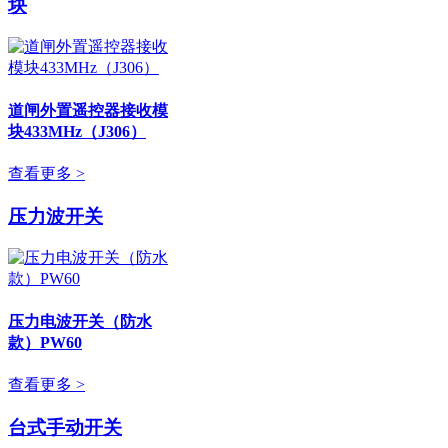
块
道闸外置遥控器接收模
块433MHz（J306）
查看更多 >
压力波开关
压力电波开关（防水
款）PW60
查看更多 >
台式手动开关