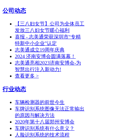
公司动态
【三八妇女节】公司为全体员工
发放三八妇女节暖心福利
喜报 - 志美通荣获深圳市“专精
特新中小企业”认定
志美通成立19周年庆典
2024 济南安博会圆满落幕！
志美通亮相2023济南安博会-为
智慧出行注入新动力!
查看更多 >
行业动态
车辆检测器的前世今生
车牌识别系统图像无法正常输出
的原因与解决方法
2020年第十八届郑州安博会
车牌识别系统有什么意义？
人脸识别系统的技术流程