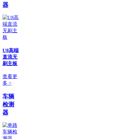
器
U8高端
直流无
刷主板
查看更
多 >
车辆
检测
器