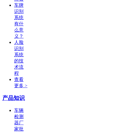
车牌
识别
系统
有什
么意
义？
人脸
识别
系统
的技
术流
程
查看
更多 >
产品知识
车辆
检测
器厂
家批