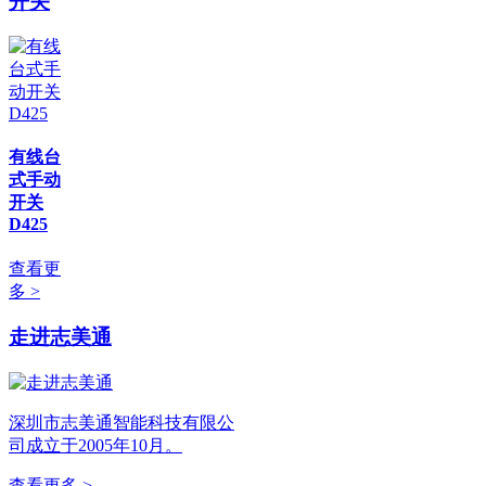
开关
有线台
式手动
开关
D425
查看更
多 >
走进志美通
深圳市志美通智能科技有限公
司成立于2005年10月。
查看更多 >