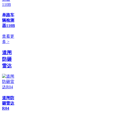
单路车
辆检测
器110B
查看更
多 >
道闸
防砸
雷达
道闸防
砸雷达
R04