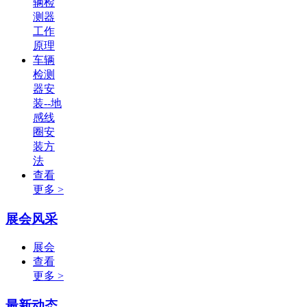
辆检
测器
工作
原理
车辆
检测
器安
装--地
感线
圈安
装方
法
查看
更多 >
展会风采
展会
查看
更多 >
最新动态