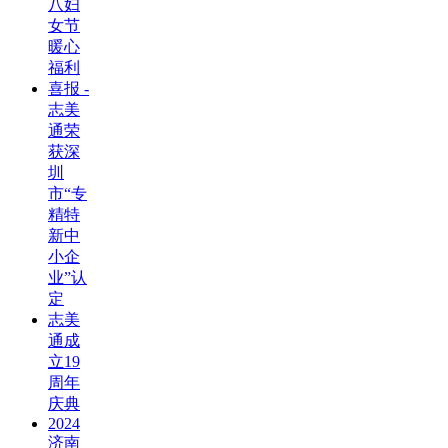
八妇
女节
暖心
福利
喜报 -
志美
通荣
获深
圳
市“专
精特
新中
小企
业”认
定
志美
通成
立19
周年
庆典
2024
济南