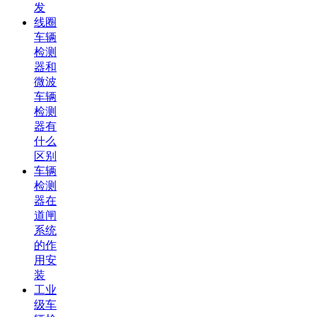
发
线圈
车辆
检测
器和
微波
车辆
检测
器有
什么
区别
车辆
检测
器在
道闸
系统
的作
用安
装
工业
级车