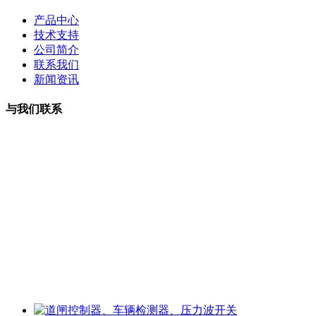
产品中心
技术支持
公司简介
联系我们
新闻资讯
与我们联系
曹小姐：18126202450 微信同号
周小姐：18126206207 微信同号
夏经理：18928459980
微信同号
王经理：18126200135 微信同号
李经理：18118747013
微信同号
工厂地址：深圳市龙华区观湖街道樟坑径社区火灰罗路25号博
华科技园5楼