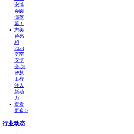
安博
会圆
满落
幕！
志美
通亮
相
2023
济南
安博
会-为
智慧
出行
注入
新动
力!
查看
更多 >
行业动态