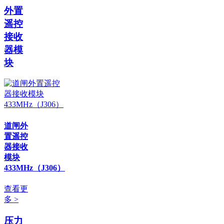
外置
遥控
接收
器模
块
道闸外
置遥控
器接收
模块
433MHz（J306）
查看更
多 >
压力