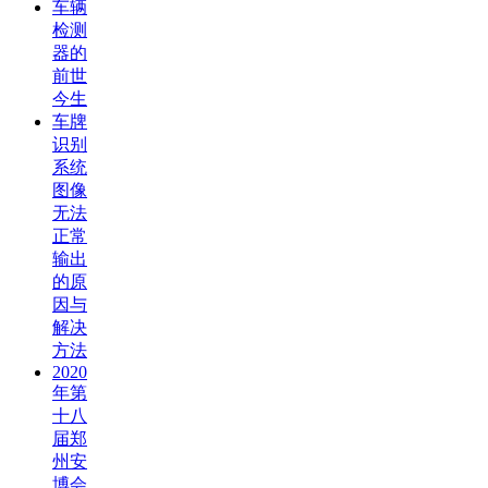
车辆
检测
器的
前世
今生
车牌
识别
系统
图像
无法
正常
输出
的原
因与
解决
方法
2020
年第
十八
届郑
州安
博会