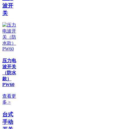
波开
关
压力电
波开关
（防水
款）
PW60
查看更
多 >
台式
手动