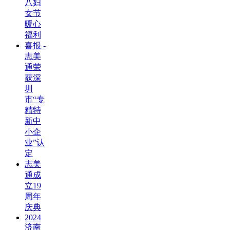
八妇
女节
暖心
福利
喜报 -
志美
通荣
获深
圳
市“专
精特
新中
小企
业”认
定
志美
通成
立19
周年
庆典
2024
济南