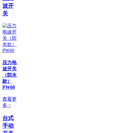
波开
关
压力电
波开关
（防水
款）
PW60
查看更
多 >
台式
手动