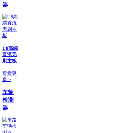
器
U8高端
直流无
刷主板
查看更
多 >
车辆
检测
器