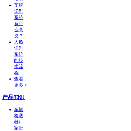
车牌
识别
系统
有什
么意
义？
人脸
识别
系统
的技
术流
程
查看
更多 >
产品知识
车辆
检测
器厂
家批