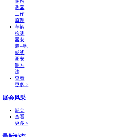
辆检
测器
工作
原理
车辆
检测
器安
装--地
感线
圈安
装方
法
查看
更多 >
展会风采
展会
查看
更多 >
最新动态