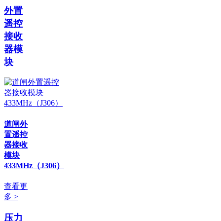
外置
遥控
接收
器模
块
道闸外
置遥控
器接收
模块
433MHz（J306）
查看更
多 >
压力