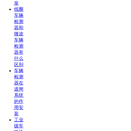
发
线圈
车辆
检测
器和
微波
车辆
检测
器有
什么
区别
车辆
检测
器在
道闸
系统
的作
用安
装
工业
级车