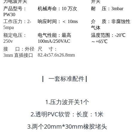
力电波开关
开关
产品型号：
机械寿命：10 万次
耐 压：3mbar
PW30
工作压力：2-
响应时间：＜ 10ms
介 质：非腐蚀性
5mpa
气体
额定电压：
电气性能：最高
温度范围：-20℃
250v
100mA/250VAC
～+65℃
接 口：外径
尺 寸：
82.4x57.6x26.8mm
3mm 直插接口
▏一套标准配件 ▏
1.压力波开关1个
2.透明PVC软管：长度：1米
3.两个20mm*30mm橡胶堵头