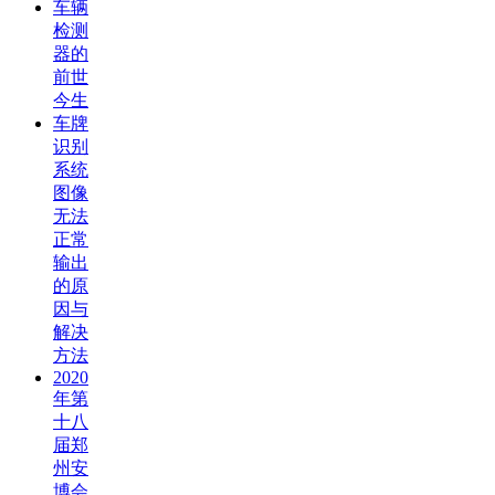
车辆
检测
器的
前世
今生
车牌
识别
系统
图像
无法
正常
输出
的原
因与
解决
方法
2020
年第
十八
届郑
州安
博会