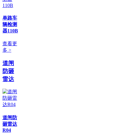
单路车
辆检测
器110B
查看更
多 >
道闸
防砸
雷达
道闸防
砸雷达
R04