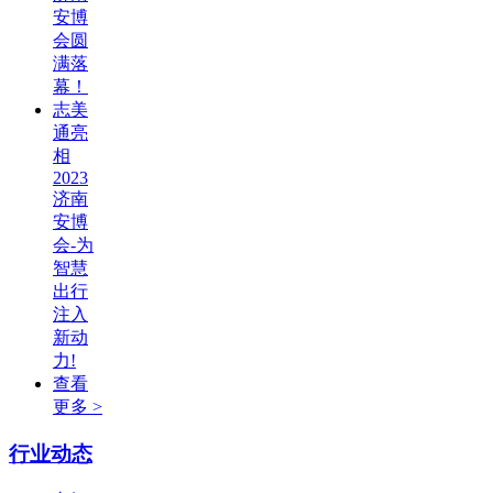
安博
会圆
满落
幕！
志美
通亮
相
2023
济南
安博
会-为
智慧
出行
注入
新动
力!
查看
更多 >
行业动态