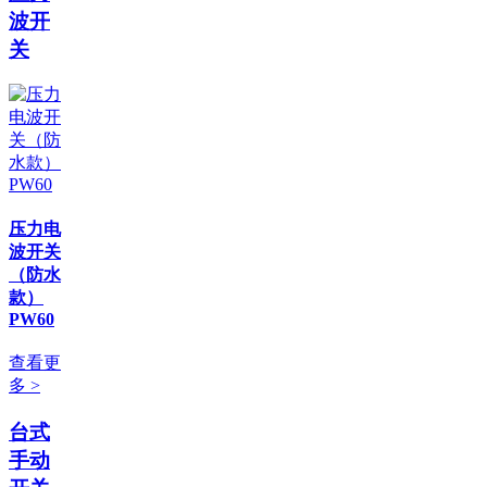
波开
关
压力电
波开关
（防水
款）
PW60
查看更
多 >
台式
手动