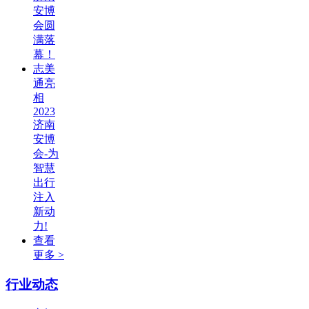
安博
会圆
满落
幕！
志美
通亮
相
2023
济南
安博
会-为
智慧
出行
注入
新动
力!
查看
更多 >
行业动态