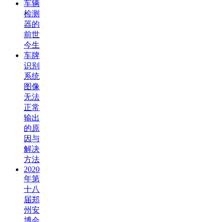
车辆
检测
器的
前世
今生
车牌
识别
系统
图像
无法
正常
输出
的原
因与
解决
方法
2020
年第
十八
届郑
州安
博会