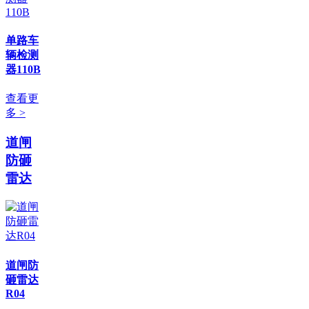
单路车
辆检测
器110B
查看更
多 >
道闸
防砸
雷达
道闸防
砸雷达
R04