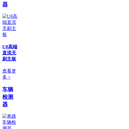
器
U8高端
直流无
刷主板
查看更
多 >
车辆
检测
器