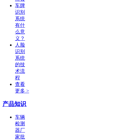
车牌
识别
系统
有什
么意
义？
人脸
识别
系统
的技
术流
程
查看
更多 >
产品知识
车辆
检测
器厂
家批