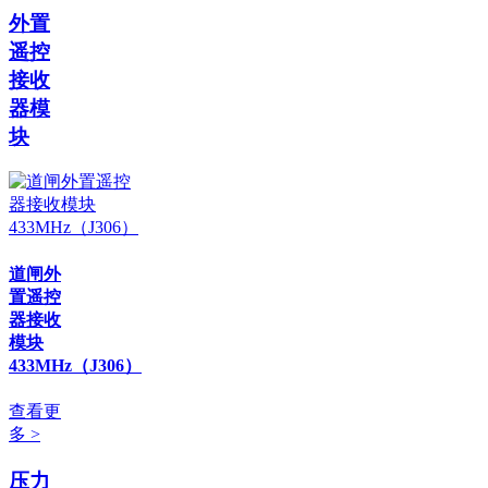
外置
遥控
接收
器模
块
道闸外
置遥控
器接收
模块
433MHz（J306）
查看更
多 >
压力