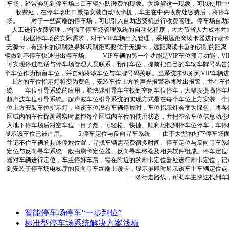
车场，经常会见到停车场出口车辆排队缴费的现象。为缓解这一现象，可以使用中
收费处，在停车场出口票箱安装自动收卡机，车主在中央收费处缴费后，将停
场。 对于一些高端的停车场，可以引入自助缴费机进行收费管理。停车场自助
人工进行收费管理，增强了停车场管理系统的自动化程度，大大节省人力成本并大
理 根据停车场的实际需求，对于VIP车辆出入管理，采用远距离读卡器进行读
无源卡，有源卡的识别效果和识别距离要优于无源卡，远距离读卡器的识别的距离一般
辆做到不停车快速进出停车场。 VIP车辆的另一个功能是VIP车位预订功能，VI
可实现停过电话与停车场管理人员联系，预订车位，提前把自己的车辆车牌号码告
个车位作为预留车位，并自动将该车位与车牌号码关联。当系统未识别到VIP车辆
上方的车位指示灯将变为黄色，安装车位上方的声光报警器将发出报警，并在车
统 车位引导系统的应用，能快速引导车主找到空闲车位停车，大幅度提高停车
超声波车位引导系统。超声波车位引导系统的实现方式是在每个车位上方安装一个
位上方安装车位指示灯，当该车位没有车辆停放时，车位指示灯会变为绿色。将各
区域内的车位探测器实时监控每个区域内车位的使用状态，并把空余车位信息动态
入地下停车场后对空车位一目了然，可轻松、快捷、顺利地找到停车位停车，车停
显示该车位已被占用。 5.停车定位与反向寻车系统 由于大型的地下停车场面
往记不住车辆的具体停放位置，寻找车辆需花费很多时间。停车定位与反向寻车
定位与反向寻车系统一般由刷卡定位器、反向寻车终端及相关软件组成。停车定位
器对车辆进行定位，车主停好车后，需在附近的的刷卡定位器处进行刷卡定位，记
到安装于停车场电梯厅的反向寻车终端上读卡，显示屏即时显示该车主车辆定位点
一条行走路线，帮助车主快速找到车
智能停车场停车“一步到位”
标准型停车场系统解决方案浅析