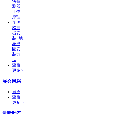
辆检
测器
工作
原理
车辆
检测
器安
装--地
感线
圈安
装方
法
查看
更多 >
展会风采
展会
查看
更多 >
最新动态