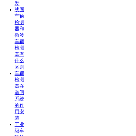
发
线圈
车辆
检测
器和
微波
车辆
检测
器有
什么
区别
车辆
检测
器在
道闸
系统
的作
用安
装
工业
级车