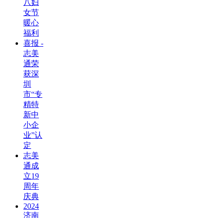
八妇
女节
暖心
福利
喜报 -
志美
通荣
获深
圳
市“专
精特
新中
小企
业”认
定
志美
通成
立19
周年
庆典
2024
济南